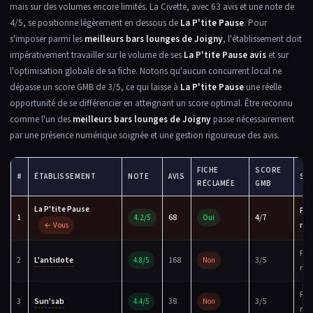
mais sur des volumes encore limités. La Civette, avec 63 avis et une note de
4/5, se positionne légèrement en dessous de
La P'tite Pause
. Pour
s'imposer parmi les
meilleurs bars lounges de Joigny
, l'établissement doit
impérativement travailler sur le volume de ses
La P'tite Pause avis
et sur
l'optimisation globale de sa fiche. Notons qu'aucun concurrent local ne
dépasse un score GMB de 3/5, ce qui laisse à
La P'tite Pause
une réelle
opportunité de se différencier en atteignant un score optimal. Être reconnu
comme l'un des
meilleurs bars lounges de Joigny
passe nécessairement
par une présence numérique soignée et une gestion rigoureuse des avis.
FICHE
SCORE
#
ÉTABLISSEMENT
NOTE
AVIS
ST
RÉCLAMÉE
GMB
La P'tite Pause
Fic
1
68
4/7
4.2/5
Oui
ré
← Vous
Fic
2
L'antidote
168
3/5
4.8/5
Non
réc
Fic
3
Sun'sab
38
3/5
4.4/5
Non
réc