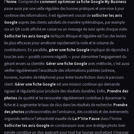
l'
Yonne
. Comprendre
comment optimiser sa fiche Google My Business
passe aussi par une veille régulière des bonnes pratiques et une mise à jour
continue des informations. Il est également crucial de
solliciter les avis
Google
auprès des clients satisfaits de manière systématique, par exemple
via un QR code affiché en caisse ou un message de suivi après chaque visite.
Solliciter les avis Google
de façon éthique et régulière est l'un des leviers
les plus efficaces pour améliorer rapidement la note et le volume de
contributions. En parallèle,
gérer une fiche Google
implique de répondre à
tous les avis — positifs comme négatifs — pour démontrer l'engagement du
gérant envers sa clientèle.
Gérer une fiche Google
avec méthode, c'est aussi
vérifier régulièrement l'exactitude des informations publiées (adresse,
horaires, numéro de téléphone) pour éviter toute friction dans le parcours
client.
Gérer une fiche Google
est une mission continue qui demande
rigueur et régularité pour produire des résultats durables. Enfin,
Prendre des
photos
de qualité et les renouveler régulièrement contribue à dynamiser la
fiche et à augmenter le taux de clics dans les résultats de recherche.
Prendre
des photos
professionnelles de l'ambiance, des cocktails et des événements
organisés renforce l'attractivité visuelle de
La P'tite Pause
dans l'Yonne.
Solliciter les avis Google
en combinaison avec une stratégie photo bien
pensée constitue un duo gagnant pour tout bar lounge souhaitant s'imposer