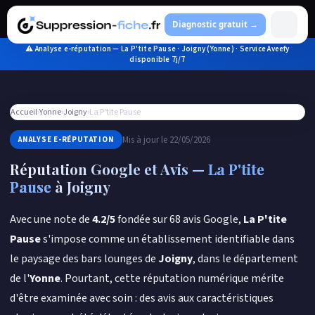
Aller
au
Diagnostic gratuit →
contenu
⚠ Analyse e-réputation — La P'tite Pause · Joigny (Yonne) · Service Aveefy
disponible 7j/7
Accueil
›
Yonne
›
Joigny
›
La P'tite Pause
Mis à jour le 22/05/2026
ANALYSE E-RÉPUTATION
Réputation Google et Avis —
La P'tite
Pause
à Joigny
Avec une note de
4.2/5
fondée sur 68 avis Google,
La P'tite
Pause
s'impose comme un établissement identifiable dans
le paysage des bars lounges de
Joigny
, dans le département
de l'
Yonne
. Pourtant, cette réputation numérique mérite
d'être examinée avec soin : des avis aux caractéristiques