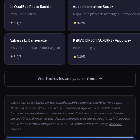
Le Quai Bab Resto Rapide
Autodistribution Souty
Restaurant
·
Joigny
Magasin de pièces de rechange automobiles
·
Av
★
4.1/5
★
4.2/5
Auberge La Demoiselle
KYRIAD DIRECT AUXERRE - Appoigny
Restaurant français
·
Saint-Fargeau
Hôtel
·
Appoigny
★
3.9/5
★
3.8/5
Voir toutes les analyses en Yonne →
Cette analyse est basée sur des données publiquement accessibles via Google
Maps à la date du 22/05/2026. Aveefy n'affirme pas que les avis identifiés sont
frauduleux — les éléments mentionnés constituent des observations factuelles
susceptibles d'être contestées dans le cadre des procédures Google. La P'tite Pause
est un établissement indépendant sans lien commercial avec Aveefy.
Mentions
légales