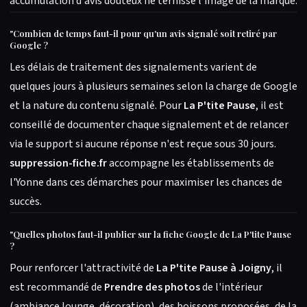
accumulation d'avis douteux ne ternisse l'image de la marque.
"
Combien de temps faut-il pour qu'un avis signalé soit retiré par
Google ?
Les délais de traitement des signalements varient de
quelques jours à plusieurs semaines selon la charge de Google
et la nature du contenu signalé. Pour
La P'tite Pause
, il est
conseillé de documenter chaque signalement et de relancer
via le support si aucune réponse n'est reçue sous 30 jours.
suppression-fiche.fr
accompagne les établissements de
l'Yonne dans ces démarches pour maximiser les chances de
succès.
"
Quelles photos faut-il publier sur la fiche Google de La P'tite Pause
?
Pour renforcer l'attractivité de
La P'tite Pause à Joigny
, il
est recommandé de
Prendre des photos
de l'intérieur
(ambiance lounge, décoration), des boissons proposées, de la