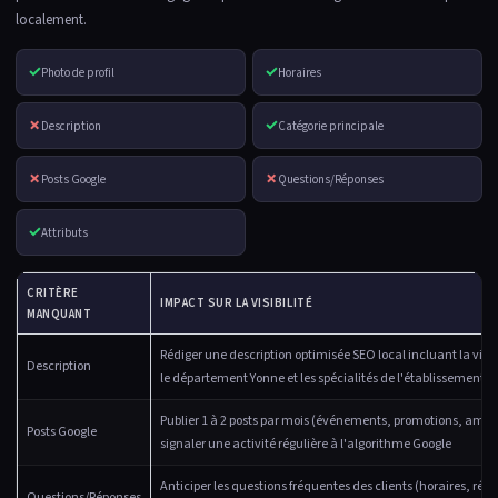
localement.
✓
✓
Photo de profil
Horaires
✗
✓
Description
Catégorie principale
✗
✗
Posts Google
Questions/Réponses
✓
Attributs
CRITÈRE
IMPACT SUR LA VISIBILITÉ
MANQUANT
Rédiger une description optimisée SEO local incluant la ville
Description
le département Yonne et les spécialités de l'établissement
Publier 1 à 2 posts par mois (événements, promotions, ambi
Posts Google
signaler une activité régulière à l'algorithme Google
Anticiper les questions fréquentes des clients (horaires, rése
Questions/Réponses