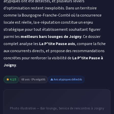
atypiques ont été détectés, et plusieurs leviers
d'optimisation restent inexploités. Dans un territoire
comme la Bourgogne-Franche-Comté où la concurrence
locale est réelle, la e-réputation constitue un enjeu
stratégique pour tout établissement souhaitant figurer
parmi les
meilleurs bars lounges de Joigny
. Ce dossier
complet analyse les
La P'tite Pause avis
, compare la fiche
aux concurrents directs, et propose des recommandations
concrètes pour renforcer la visibilité de
La P'tite Pause à
Joigny
.
4.2/5
68 avis · 0% négatifs
⚠ Avis atypiques détectés
Photo illustrative — Bar lounge, Service de rencontres à Joigny