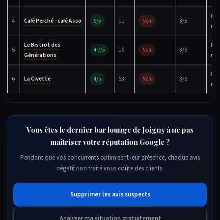
Fic
4
Café Perché - café Asso
11
3/5
5/5
Non
réc
Le Bistrot des
Fic
5
16
3/5
4.9/5
Non
Générations
réc
Fic
6
La Civette
63
3/5
4/5
Non
réc
Vous êtes le dernier bar lounge de Joigny à ne pas
maîtriser votre réputation Google ?
Pendant que vos concurrents optimisent leur présence, chaque avis
négatif non traité vous coûte des clients.
Supprimer les avis suspects
Analyser ma situation gratuitement