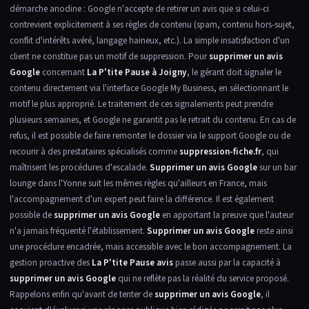
démarche anodine : Google n'accepte de retirer un avis que si celui-ci
contrevient explicitement à ses règles de contenu (spam, contenu hors-sujet,
conflit d'intérêts avéré, langage haineux, etc.). La simple insatisfaction d'un
client ne constitue pas un motif de suppression. Pour
supprimer un avis
Google
concernant
La P'tite Pause à Joigny
, le gérant doit signaler le
contenu directement via l'interface Google My Business, en sélectionnant le
motif le plus approprié. Le traitement de ces signalements peut prendre
plusieurs semaines, et Google ne garantit pas le retrait du contenu. En cas de
refus, il est possible de faire remonter le dossier via le support Google ou de
recourir à des prestataires spécialisés comme
suppression-fiche.fr
, qui
maîtrisent les procédures d'escalade.
Supprimer un avis Google
sur un bar
lounge dans l'Yonne suit les mêmes règles qu'ailleurs en France, mais
l'accompagnement d'un expert peut faire la différence. Il est également
possible de
supprimer un avis Google
en apportant la preuve que l'auteur
n'a jamais fréquenté l'établissement.
Supprimer un avis Google
reste ainsi
une procédure encadrée, mais accessible avec le bon accompagnement. La
gestion proactive des
La P'tite Pause avis
passe aussi par la capacité à
supprimer un avis Google
qui ne reflète pas la réalité du service proposé.
Rappelons enfin qu'avant de tenter de
supprimer un avis Google
, il