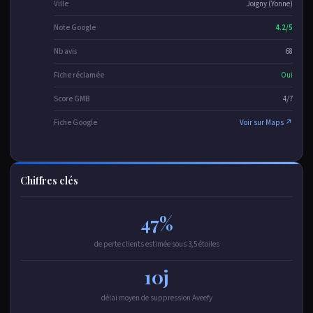
Ville
Joigny (Yonne)
Note Google
4.2/5
Nb avis
68
Fiche réclamée
Oui
Score GMB
4/7
Fiche Google
Voir sur Maps ↗
Chiffres clés
47%
de perte clients estimée sous 3,5 étoiles
10j
délai moyen de suppression Aveefy