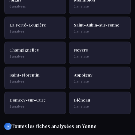
6 analyses
1 analyse
La Ferté-Loupière
Saint-Aubin-sur-Yonne
1 analyse
1 analyse
Champignelles
Noyers
1 analyse
1 analyse
Saint-Florentin
Appoigny
1 analyse
1 analyse
Domecy-sur-Cure
Bléneau
1 analyse
1 analyse
Toutes les fiches analysées en Yonne
→