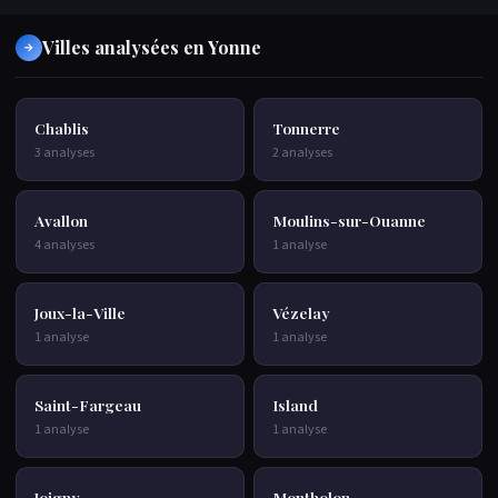
Villes analysées en Yonne
→
Chablis
Tonnerre
3 analyses
2 analyses
Avallon
Moulins-sur-Ouanne
4 analyses
1 analyse
Joux-la-Ville
Vézelay
1 analyse
1 analyse
Saint-Fargeau
Island
1 analyse
1 analyse
Joigny
Montholon