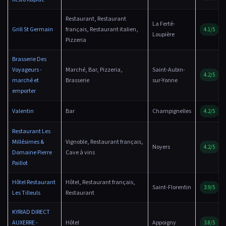
Restaurant, Restaurant
La Ferté-
Grill St Germain
français, Restaurant italien,
4.1/5
Loupière
Pizzeria
Brasserie Des
Voyageurs -
Marché, Bar, Pizzeria,
Saint-Aubin-
4.2/5
marché et
Brasserie
sur-Yonne
emporter
Valentin
Bar
Champignelles
4.2/5
Restaurant Les
Millésimes &
Vignoble, Restaurant français,
Noyers
4.2/5
Domaine Pierre
Cave à vins
Paillot
Hôtel Restaurant
Hôtel, Restaurant français,
Saint-Florentin
3.9/5
Les Tilleuls
Restaurant
KYRIAD DIRECT
AUXERRE -
Hôtel
Appoigny
3.8/5