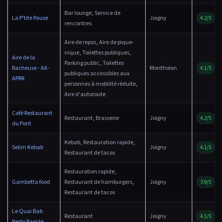
Bar lounge, Service de
La P'tite Pause
Joigny
4.2/5
rencontres
Aire de repos, Aire de pique-
nique, Toilettes publiques,
Aire de la
Parking public, Toilettes
Racheuse - A6 -
Montholon
4.1/5
publiques accessibles aux
APRR
personnes à mobilité réduite,
Aire d'autoroute
Café Restaurant
Restaurant, Brasserie
Joigny
4.2/5
du Pont
Kebab, Restauration rapide,
Selim Kebab
Joigny
4.1/5
Restaurant de tacos
Restauration rapide,
Gambetta food
Restaurant de hamburgers,
Joigny
3.9/5
Restaurant de tacos
Le Quai Bab
Restaurant
Joigny
4.1/5
Resto Rapide