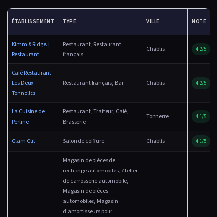
ÉTABLISSEMENT
TYPE
VILLE
NOTE
Kimm & Ridge. |
Restaurant, Restaurant
Chablis
4.2/5
Restaurant
français
Café Restaurant
Les Deux
Restaurant français, Bar
Chablis
4.2/5
Tonnelles
La Cuisine de
Restaurant, Traiteur, Café,
Tonnerre
4.1/5
Perline
Brasserie
Glam Cut
Salon de coiffure
Chablis
4.1/5
Magasin de pièces de
rechange automobiles, Atelier
de carrosserie automobile,
Magasin de pièces
automobiles, Magasin
d'amortisseurs pour