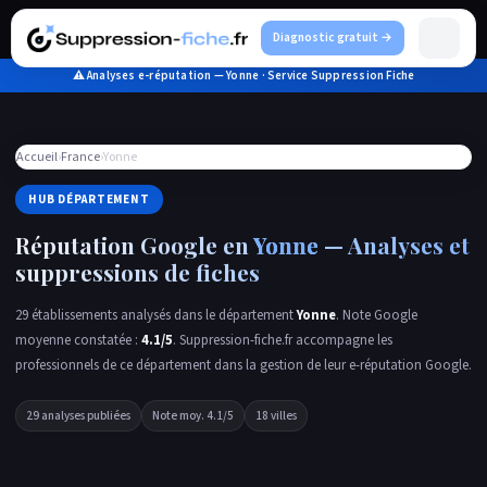
Aller
au
Diagnostic gratuit →
contenu
⚠ Analyses e-réputation — Yonne · Service Suppression Fiche
Accueil
›
France
›
Yonne
HUB DÉPARTEMENT
Réputation Google en
Yonne
— Analyses et
suppressions de fiches
29 établissements analysés dans le département
Yonne
. Note Google
moyenne constatée :
4.1/5
. Suppression-fiche.fr accompagne les
professionnels de ce département dans la gestion de leur e-réputation Google.
29 analyses publiées
Note moy. 4.1/5
18 villes