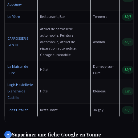
Appoigny
Le Rétro
Restaurant, Bar
Tonnerre
3.9/5
Atelier de carrosserie
automobile, Peinture
CARROSSERIE
automobile, Atelier de
Avallon
3.8/5
GENTIL
réparation automobile,
Garage automobile
La Maison de
Domecy-sur-
Hôtel
3.9/5
Cure
Cure
Logis Hostellerie
Blanche de
Hôtel
Bléneau
3.9/5
Castille
Chez L'italien
Restaurant
Joigny
3.8/5
Supprimer une fiche Google en Yonne
→