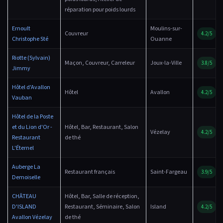
réparation pour poids lourds
Ernoult
Moulins-sur-
Couvreur
4.2/5
Christophe Sté
Ouanne
Riotte (Sylvain)
Maçon, Couvreur, Carreleur
Joux-la-Ville
3.8/5
Jimmy
Hôtel d'Avallon
Hôtel
Avallon
4.2/5
Vauban
Hôtel de la Poste
et du Lion d'Or -
Hôtel, Bar, Restaurant, Salon
Vézelay
4.2/5
Restaurant
de thé
L'Éternel
Auberge La
Restaurant français
Saint-Fargeau
3.9/5
Demoiselle
CHÂTEAU
Hôtel, Bar, Salle de réception,
D'ISLAND
Restaurant, Séminaire, Salon
Island
4.2/5
Avallon Vézelay
de thé