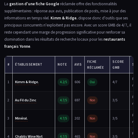
La
gestion d'une fiche Google
réclamée offre des fonctionnalités
supplémentaires : réponse aux avis, publication de posts, mise à jour des
informations en temps réel.
Kimm & Ridge.
dispose donc d'outils que ses
principaux concurrents n'exploitent pas encore. Avec un score GMB de 4/7, il
reste cependant une marge de progression significative pour renforcer sa
domination dans les résultats de recherche locaux pour les
restaurants
français Yonne
.
FICHE
SCORE
#
ÉTABLISSEMENT
NOTE
AVIS
ST
RÉCLAMÉE
GMB
Fic
1
Kimm & Ridge.
606
4/7
4.2/5
Oui
réc
Fic
2
Au Fil du Zinc
697
3/5
4.7/5
Non
réc
Fic
3
Minéral.
202
3/5
4.7/5
Non
réc
Fic
4
Chablis Wine Not
465
3/5
4.7/5
Non