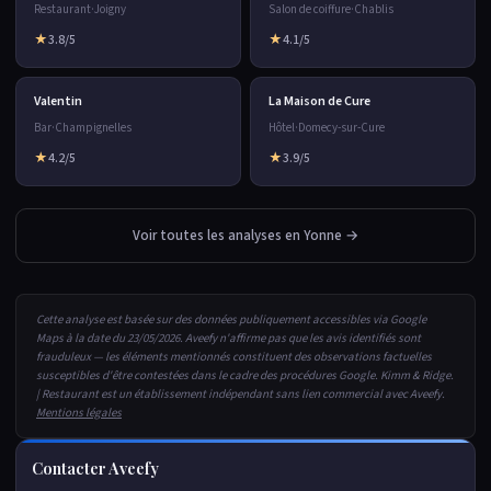
Restaurant
·
Joigny
Salon de coiffure
·
Chablis
★
3.8/5
★
4.1/5
Valentin
La Maison de Cure
Bar
·
Champignelles
Hôtel
·
Domecy-sur-Cure
★
4.2/5
★
3.9/5
Voir toutes les analyses en Yonne →
Cette analyse est basée sur des données publiquement accessibles via Google
Maps à la date du 23/05/2026. Aveefy n'affirme pas que les avis identifiés sont
frauduleux — les éléments mentionnés constituent des observations factuelles
susceptibles d'être contestées dans le cadre des procédures Google. Kimm & Ridge.
| Restaurant est un établissement indépendant sans lien commercial avec Aveefy.
Mentions légales
Contacter Aveefy