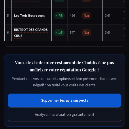
réc
Fic
5
Les Trois Bourgeons
496
3/5
4.7/5
Non
réc
BISTROT DES GRANDS
Fic
6
547
3/5
4.1/5
Non
CRUS
réc
Vous êtes le dernier restaurant de Chablis à ne pas
maîtriser votre réputation Google ?
Pendant que vos concurrents optimisent leur présence, chaque avis
négatif non traité vous coûte des clients.
Supprimer les avis suspects
Analyser ma situation gratuitement