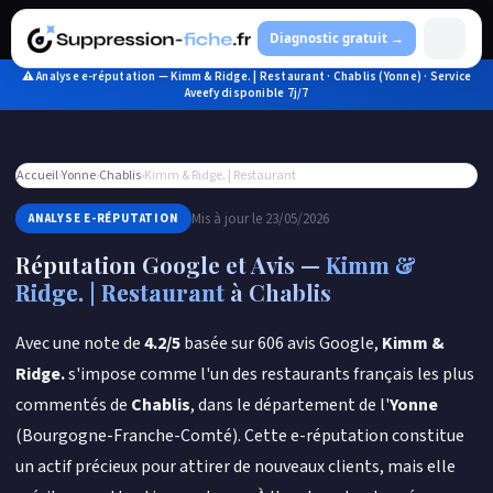
Aller
au
Diagnostic gratuit →
contenu
⚠ Analyse e-réputation — Kimm & Ridge. | Restaurant · Chablis (Yonne) · Service
Aveefy disponible 7j/7
Accueil
›
Yonne
›
Chablis
›
Kimm & Ridge. | Restaurant
Mis à jour le 23/05/2026
ANALYSE E-RÉPUTATION
Réputation Google et Avis —
Kimm &
Ridge. | Restaurant
à Chablis
Avec une note de
4.2/5
basée sur 606 avis Google,
Kimm &
Ridge.
s'impose comme l'un des restaurants français les plus
commentés de
Chablis
, dans le département de l'
Yonne
(Bourgogne-Franche-Comté). Cette e-réputation constitue
un actif précieux pour attirer de nouveaux clients, mais elle