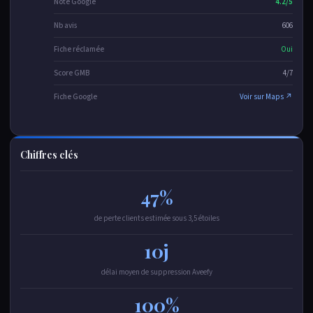
Note Google
4.2/5
Nb avis
606
Fiche réclamée
Oui
Score GMB
4/7
Fiche Google
Voir sur Maps ↗
Chiffres clés
47%
de perte clients estimée sous 3,5 étoiles
10j
délai moyen de suppression Aveefy
100%