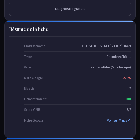
Diagnostic gratuit
Résumé de la fiche
Établissement
GUEST HOUSE RÉTÉ ZEN PÉLIKAN
Type
Chambre d'hôtes
Ville
Pointe-à-Pitre (Guadeloupe)
Note Google
2.7/5
Nb avis
7
Fiche réclamée
Oui
Score GMB
3/7
Fiche Google
Voir sur Maps ↗