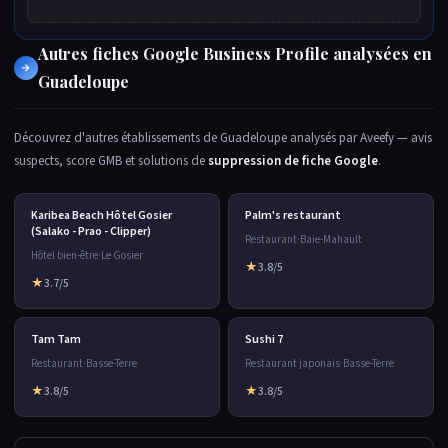
Autres fiches Google Business Profile analysées en
→
Guadeloupe
Découvrez d'autres établissements de Guadeloupe analysés par Aveefy — avis
suspects, score GMB et solutions de
suppression de fiche Google
.
Karibea Beach Hôtel Gosier
Palm's restaurant
(Salako - Prao - Clipper)
Restaurant
·
Baie-Mahault
Hôtel bien-être
·
Le Gosier
★
3.8/5
★
3.7/5
Tam Tam
Sushi 7
Restaurant
·
Basse-Terre
Restaurant japonais
·
Basse-Terre
★
3.8/5
★
3.8/5