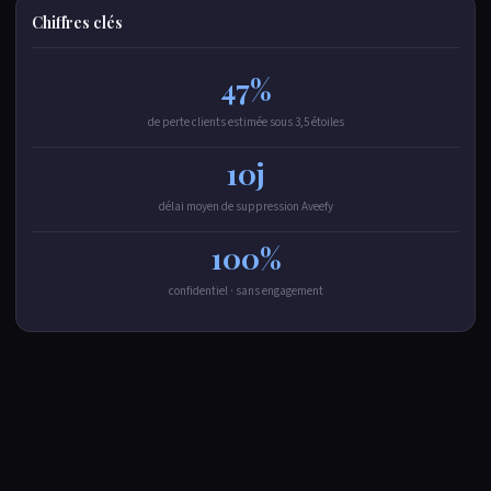
Chiffres clés
47%
de perte clients estimée sous 3,5 étoiles
10j
délai moyen de suppression Aveefy
100%
confidentiel · sans engagement