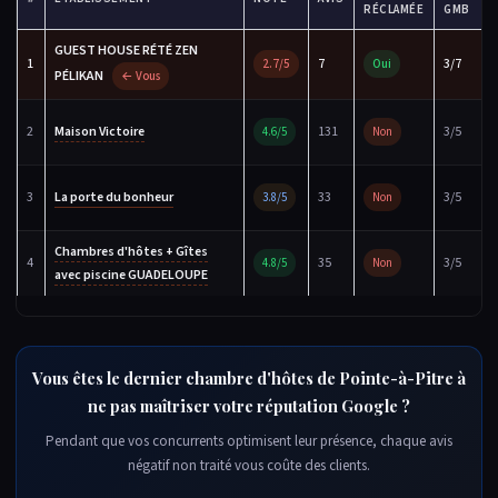
RÉCLAMÉE
GMB
GUEST HOUSE RÉTÉ ZEN
1
7
3/7
2.7/5
Oui
PÉLIKAN
← Vous
2
Maison Victoire
131
3/5
4.6/5
Non
3
La porte du bonheur
33
3/5
3.8/5
Non
Chambres d'hôtes + Gîtes
4
35
3/5
4.8/5
Non
avec piscine GUADELOUPE
Vous êtes le dernier chambre d'hôtes de Pointe-à-Pitre à
ne pas maîtriser votre réputation Google ?
Pendant que vos concurrents optimisent leur présence, chaque avis
négatif non traité vous coûte des clients.