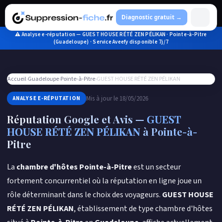
Aller
au
Diagnostic gratuit →
contenu
⚠ Analyse e-réputation — GUEST HOUSE RÉTÉ ZEN PÉLIKAN · Pointe-à-Pitre
(Guadeloupe) · Service Aveefy disponible 7j/7
Accueil
›
Guadeloupe
›
Pointe-à-Pitre
›
GUEST HOUSE RÉTÉ ZEN PÉLIKAN
Mis à jour le 18/05/2026
ANALYSE E-RÉPUTATION
Réputation Google et Avis —
GUEST
HOUSE RÉTÉ ZEN PÉLIKAN
à Pointe-à-
Pitre
La
chambre d'hôtes Pointe-à-Pitre
est un secteur
fortement concurrentiel où la réputation en ligne joue un
rôle déterminant dans le choix des voyageurs.
GUEST HOUSE
RÉTÉ ZEN PÉLIKAN
, établissement de type chambre d'hôtes