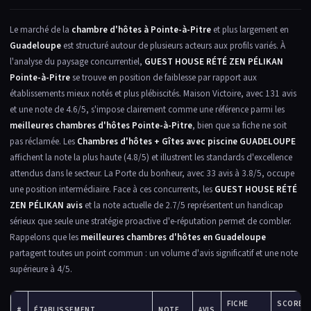
Le marché de la
chambre d'hôtes à Pointe-à-Pitre
et plus largement en
Guadeloupe
est structuré autour de plusieurs acteurs aux profils variés. À
l'analyse du paysage concurrentiel,
GUEST HOUSE RÉTÉ ZEN PÉLIKAN
Pointe-à-Pitre
se trouve en position de faiblesse par rapport aux
établissements mieux notés et plus plébiscités. Maison Victoire, avec 131 avis
et une note de 4.6/5, s'impose clairement comme une référence parmi les
meilleures chambres d'hôtes Pointe-à-Pitre
, bien que sa fiche ne soit
pas réclamée. Les
Chambres d'hôtes + Gîtes avec piscine GUADELOUPE
affichent la note la plus haute (4.8/5) et illustrent les standards d'excellence
attendus dans le secteur. La Porte du bonheur, avec 33 avis à 3.8/5, occupe
une position intermédiaire. Face à ces concurrents, les
GUEST HOUSE RÉTÉ
ZEN PÉLIKAN avis
et la note actuelle de 2.7/5 représentent un handicap
sérieux que seule une stratégie proactive d'e-réputation permet de combler.
Rappelons que les
meilleures chambres d'hôtes en Guadeloupe
partagent toutes un point commun : un volume d'avis significatif et une note
supérieure à 4/5.
FICHE
SCORE
#
ÉTABLISSEMENT
NOTE
AVIS