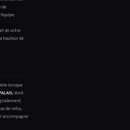
e de
l'équipe
et de votre
la hauteur de
able lorsque
PALAIS
, dont
signalement
as de refus,
.fr accompagne