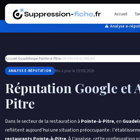
Aller
au
Accueil
Tar
contenu
⚠ Analyse e-réput
Accueil
›
Guadeloupe
›
Pointe-à-Pitre
›
UN DELICE AU PALAIS
Mis à jour le 19/05/2026
ANALYSE E-RÉPUTATION
Réputation Google et 
Pitre
Dans le secteur de la restauration à
Pointe-à-Pitre
, en
Guadel
reflètent aujourd'hui une situation préoccupante : l'établissem
restaurants Pointe-à-Pitre
. À l'analyse, cette configuration 