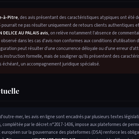
e-à-Pitre
, des avis présentant des caractéristiques atypiques ont été d
 pourrait ne pas résulter uniquement de retours clients authentiques et 
N DELICE AU PALAIS avis
, on relève notamment l'absence de commentair
t observé dans les cas d'avis non conformes aux conditions d'utilisation 
iguration peut résulter d'une concurrence déloyale ou d'une erreur d'att
ans instruction formelle, mais de souligner qu'ils présentent des caractéri
as échéant, un accompagnement juridique spécialisé.
ctuelle
outre-mer, les avis en ligne sont encadrés par plusieurs textes législati
, complétée par le décret n°2017-1436, impose aux plateformes de perme
ent européen sur la gouvernance des plateformes (DSA) renforce les oblig