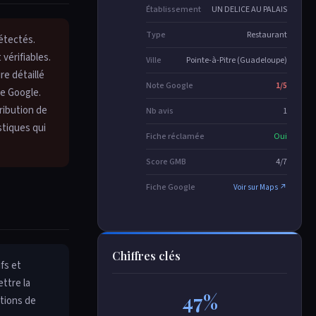
Établissement
UN DELICE AU PALAIS
Type
Restaurant
étectés.
vérifiables.
Ville
Pointe-à-Pitre (Guadeloupe)
e détaillé
Note Google
1/5
de Google.
ribution de
Nb avis
1
stiques qui
Fiche réclamée
Oui
Score GMB
4/7
Fiche Google
Voir sur Maps ↗
Chiffres clés
fs et
ttre la
47%
ations de