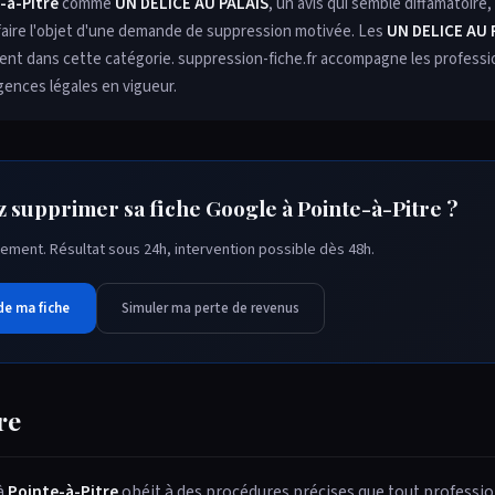
-à-Pitre
comme
UN DELICE AU PALAIS
, un avis qui semble diffamatoir
faire l'objet d'une demande de suppression motivée. Les
UN DELICE AU P
ement dans cette catégorie. suppression-fiche.fr accompagne les profess
gences légales en vigueur.
z supprimer sa fiche Google à Pointe-à-Pitre ?
ement. Résultat sous 24h, intervention possible dès 48h.
de ma fiche
Simuler ma perte de revenus
re
 à
Pointe-à-Pitre
obéit à des procédures précises que tout professio