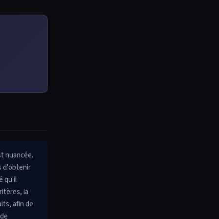
st nuancée.
s d'obtenir
 qu'il
itères, la
its, afin de
 de