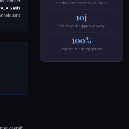
e, mensonger
de perte clients estimée sous 3,5 étoiles
ALAIS avis
10j
ionnels dans
délai moyen de suppression Aveefy
100%
confidentiel · sans engagement
nnel devrait