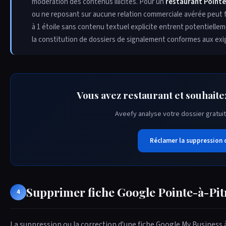
modération des contenus illicites. Pour un
restaurant Pointe
ou ne reposant sur aucune relation commerciale avérée peut 
à 1 étoile sans contenu textuel explicite entrent potentiell
la constitution de dossiers de signalement conformes aux exi
Vous avez restaurant et souhaite
Aveefy analyse votre dossier gratuit
Réclamer la suppression 
Supprimer fiche Google Pointe-à-Pit
4
La suppression ou la correction d'une fiche Google My Business