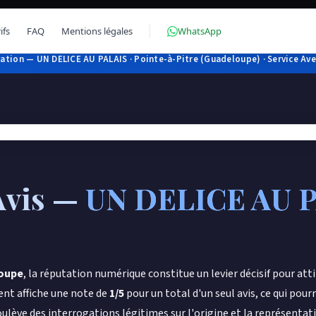
ifs
FAQ
Mentions légales
WhatsApp
ation — UN DELICE AU PALAIS · Pointe-à-Pitre (Guadeloupe) · Service Avee
Avis —
UN DELICE AU 
oupe
, la réputation numérique constitue un levier décisif pour att
ent affiche une note de
1/5
pour un total d'un seul avis, ce qui pour
soulève des interrogations légitimes sur l'origine et la représentat