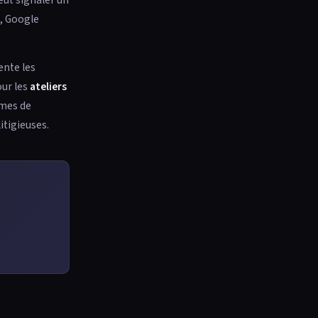
s, Google
ente les
our les
ateliers
hmes de
itigieuses.