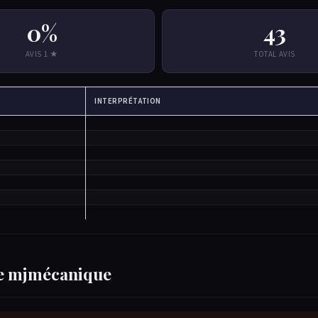
0%
43
AVIS 1 ★
TOTAL AVIS
INTERPRÉTATION
 de mjmécanique