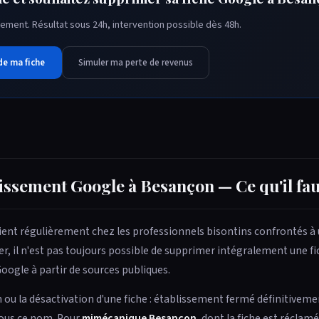
ement. Résultat sous 24h, intervention possible dès 48h.
de ma fiche
Simuler ma perte de revenus
issement Google à Besançon — Ce qu'il fau
ient régulièrement chez les professionnels bisontins confrontés à
r, il n'est pas toujours possible de supprimer intégralement une f
oogle à partir de sources publiques.
ou la désactivation d'une fiche : établissement fermé définitivemen
 sous ce nom. Pour
mjmécanique Besançon
, dont la fiche est réclamé