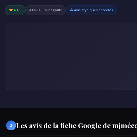
4.1/5
43 avis · 0% négatifs
⚠ Avis atypiques détectés
Les avis de la fiche Google de mjmé
1