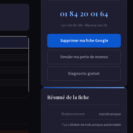
01 84 20 01 64
Lun–Ven 9h–18h · Réponse sous 2h
Supprimer ma fiche Google
Simuler ma perte de revenus
Diagnostic gratuit
Résumé de la fiche
Établissement
mjmécanique
Type
Atelier de mécanique automobile