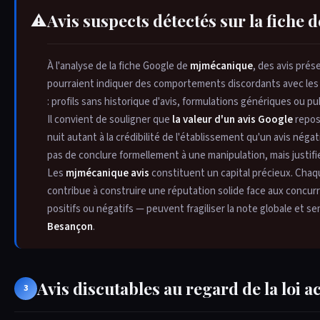
Avis suspects détectés sur la fich
⚠
À l'analyse de la fiche Google de
mjmécanique
, des avis prés
pourraient indiquer des comportements discordants avec les 
: profils sans historique d'avis, formulations génériques ou p
Il convient de souligner que
la valeur d'un avis Google
repos
nuit autant à la crédibilité de l'établissement qu'un avis négat
pas de conclure formellement à une manipulation, mais justif
Les
mjmécanique avis
constituent un capital précieux. Chaq
contribue à construire une réputation solide face aux concurr
positifs ou négatifs — peuvent fragiliser la note globale et 
Besançon
.
Avis discutables au regard de la loi a
3