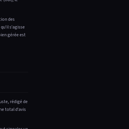
tion des
u'il s'agisse
bien gérée est
uste, rédigé de
e total d'avis
eut signaler un