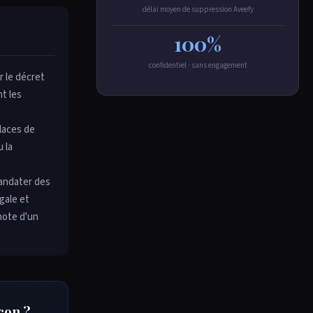
délai moyen de suppression Aveefy
100%
confidentiel · sans engagement
r le décret
t les
places de
u la
mandater des
gale et
note d'un
çon ?