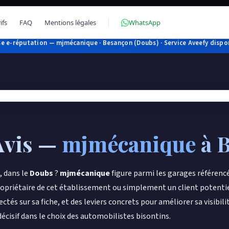
ifs
FAQ
Mentions légales
WhatsApp
e e-réputation — mjmécanique · Besançon (Doubs) · Service Aveefy dispon
Avis —
mjmécanique
à 
, dans le
Doubs
?
mjmécanique
figure parmi les garages référenc
propriétaire de cet établissement ou simplement un client potentie
ctés sur sa fiche, et des leviers concrets pour améliorer sa visibili
écisif dans le choix des automobilistes bisontins.