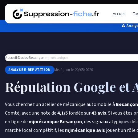
Aller
au
Accueil
Tar
contenu
⚠ Analys
Accueil
›
Doubs
›
Besançon
›
mjmécanique
Mis à jour le 20/05/2026
ANALYSE E-RÉPUTATION
Réputation Google et 
Vous cherchez un atelier de mécanique automobile à
Besançon
Comté, avec une note de
4,1/5
fondée sur
43 avis
. Si vous êtes 
en ligne de
mjmécanique Besançon
, des signaux atypiques déte
marché local compétitif, les
mjmécanique avis
jouent un rôle d