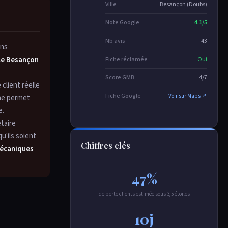
Ville
Besançon (Doubs)
Note Google
4.1/5
Nb avis
43
ons
le Besançon
Fiche réclamée
Oui
Score GMB
4/7
client réelle
Fiche Google
Voir sur Maps ↗
 ne permet
e.
taire
u'ils soient
Chiffres clés
mécaniques
47%
de perte clients estimée sous 3,5 étoiles
10j