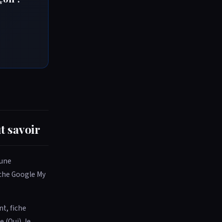
t savoir
 une
iche Google My
t, fiche
e (Oui), le