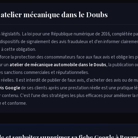
 atelier mécanique dans le Doubs
s législatifs. La loi pour une République numérique de 2016, complétée pa
ispositifs de signalement des avis frauduleux et d'en informer clairemen
 à cette obligation.
nforce la protection des consommateurs face aux faux avis et oblige les 
ur un
atelier de mécanique automobile dans le Doubs
, la publication o
des sanctions commerciales et réputationnelles.
éelles. Il est interdit de publier de faux avis, d'acheter des avis ou de 
avis Google
de ses clients après une prestation réelle est une pratique lé
ontenu. C'est l'une des stratégies les plus efficaces pour améliorer la 
e et conforme.
e et souhaitez supprimer sa fiche Google à Besan