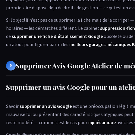
propriétaire dispose déjà de droits de gestion — ce qui est un ava
Si l'objectif n'est pas de supprimer la fiche mais de la corriger 
horaires — les démarches diffèrent. Le cabinet
suppression-fich
de
supprimer une fiche d'établissement Google
obsolète ou de f
un atout pour figurer parmi les
meilleurs garages mécaniques 
Supprimer Avis Google Atelier de m
5
Supprimer un avis Google pour un atel
Savoir
supprimer un avis Google
est une préoccupation légitime 
mauvaise foi ou présentant des caractéristiques atypiques peut p
reste modéré — comme c'est le cas pour
mjmécanique
avec ses 
Google dispose d'une procédure de signalement accessible depui