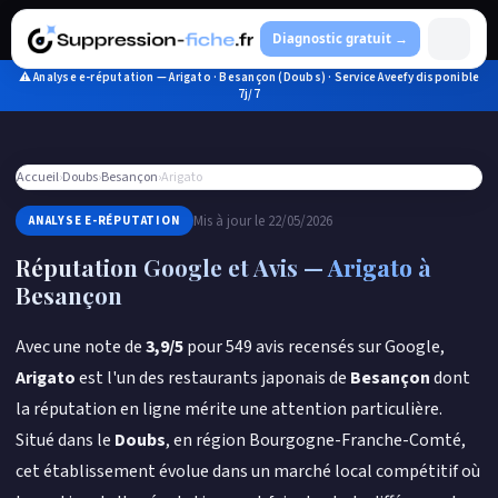
Aller
au
Diagnostic gratuit →
contenu
⚠ Analyse e-réputation — Arigato · Besançon (Doubs) · Service Aveefy disponible
7j/7
Accueil
›
Doubs
›
Besançon
›
Arigato
Mis à jour le 22/05/2026
ANALYSE E-RÉPUTATION
Réputation Google et Avis —
Arigato
à
Besançon
Avec une note de
3,9/5
pour 549 avis recensés sur Google,
Arigato
est l'un des restaurants japonais de
Besançon
dont
la réputation en ligne mérite une attention particulière.
Situé dans le
Doubs
, en région Bourgogne-Franche-Comté,
cet établissement évolue dans un marché local compétitif où