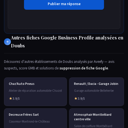
Autres fiches Google Business Profile analysées en
→
Doubs
Découvrez d'autres établissements de Doubs analysés par Aveefy — avis
suspects, score GMB et solutions de
suppression de fiche Google
.
Chaz'Auto Pneus
Renault / Dacia - Garage Jobin
Atelier de réparation automobile
·
Chazot
Garage automobile
·
Belleherbe
★
3.9/5
★
3.9/5
Decreuse Frères Sarl
Atmosphair Montbéliard
centre ville
Couvreur
·
Montrond-le-Château
Salon de coiffure
·
Montbéliard