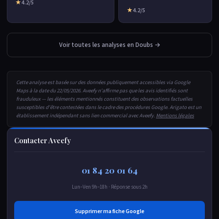
★
4.2/5
★
4.2/5
Voir toutes les analyses en Doubs →
Cette analyse est basée sur des données publiquement accessibles via Google
Maps à la date du 22/05/2026. Aveefy n'affirme pas que les avis identifiés sont
frauduleux — les éléments mentionnés constituent des observations factuelles
susceptibles d'être contestées dans le cadre des procédures Google. Arigato est un
établissement indépendant sans lien commercial avec Aveefy.
Mentions légales
Contacter Aveefy
01 84 20 01 64
Lun–Ven 9h–18h · Réponse sous 2h
Supprimer ma fiche Google