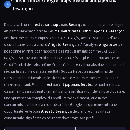
Concurrence Google Maps Restaurant japonais
8
Besançon
Dans le secteur du
restaurant japonais Besançon
, la concurrence en ligne
est particulièrement intense. Les
meilleurs restaurants japonais Besançon
affichent des notes comprises entre 4,5 et 4,7/5, avec des volumes d'avis
souvent supérieurs à celui d'
Arigato Besançon
. À l'analyse,
Arigato avis
se
positionne en retrait par rapport à des établissements comme EAT SUSHI
(4,7/5 — 597 avis) ou Yuki et Temis Yuki (4,6/5 — plus de 1 200 avis chacun).
Ce différentiel de note, même s'il paraît faible en valeur absolue, a un impact
réel sur la visibilité dans les résultats Google Maps : les algorithmes de
classement local favorisent les fiches avec des notes élevées et un volume
d'avis important. Pour un
restaurant japonais Doubs
, remonter dans ce
classement passe obligatoirement par une amélioration de la note globale et
une optimisation complète du profil. Paradoxalement, aucun des
concurrents identifiés n'a réclamé sa fiche Google, ce qui représente une
opportunité réelle pour
Arigato Besançon
de prendre un avantage
concurrentiel significatif en soignant davantage son profil.