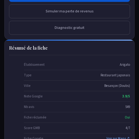
Simuler ma perte de revenus
Diagnostic gratuit
Résumé de la fiche
Établissement
Arigato
Type
Restaurant japonais
Ville
Besançon (Doubs)
Note Google
3.9/5
Nb avis
549
Fiche réclamée
Oui
Score GMB
4/7
Fiche Google
Voir sur Maps ↗