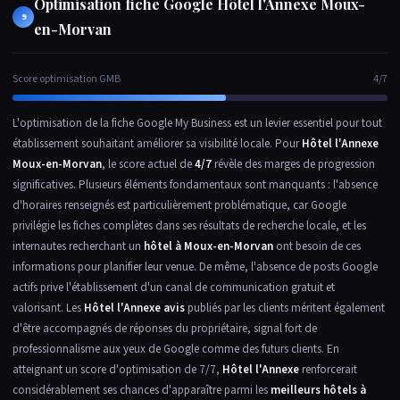
Optimisation fiche Google Hôtel l'Annexe Moux-
9
en-Morvan
Score optimisation GMB
4/7
L'optimisation de la fiche Google My Business est un levier essentiel pour tout
établissement souhaitant améliorer sa visibilité locale. Pour
Hôtel l'Annexe
Moux-en-Morvan
, le score actuel de
4/7
révèle des marges de progression
significatives. Plusieurs éléments fondamentaux sont manquants : l'absence
d'horaires renseignés est particulièrement problématique, car Google
privilégie les fiches complètes dans ses résultats de recherche locale, et les
internautes recherchant un
hôtel à Moux-en-Morvan
ont besoin de ces
informations pour planifier leur venue. De même, l'absence de posts Google
actifs prive l'établissement d'un canal de communication gratuit et
valorisant. Les
Hôtel l'Annexe avis
publiés par les clients méritent également
d'être accompagnés de réponses du propriétaire, signal fort de
professionnalisme aux yeux de Google comme des futurs clients. En
atteignant un score d'optimisation de 7/7,
Hôtel l'Annexe
renforcerait
considérablement ses chances d'apparaître parmi les
meilleurs hôtels à