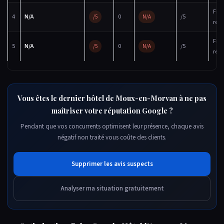
Fic
4
N/A
0
/5
/5
N/A
réc
Fic
5
N/A
0
/5
/5
N/A
réc
Vous êtes le dernier hôtel de Moux-en-Morvan à ne pas
maîtriser votre réputation Google ?
Pendant que vos concurrents optimisent leur présence, chaque avis
négatif non traité vous coûte des clients.
Supprimer les avis suspects
Analyser ma situation gratuitement