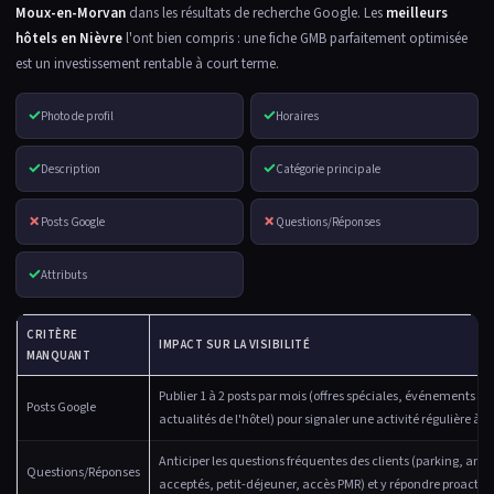
Moux-en-Morvan
dans les résultats de recherche Google. Les
meilleurs
hôtels en Nièvre
l'ont bien compris : une fiche GMB parfaitement optimisée
est un investissement rentable à court terme.
✓
✓
Photo de profil
Horaires
✓
✓
Description
Catégorie principale
✗
✗
Posts Google
Questions/Réponses
✓
Attributs
CRITÈRE
IMPACT SUR LA VISIBILITÉ
MANQUANT
Publier 1 à 2 posts par mois (offres spéciales, événements lo
Posts Google
actualités de l'hôtel) pour signaler une activité régulière à 
Anticiper les questions fréquentes des clients (parking, an
Questions/Réponses
acceptés, petit-déjeuner, accès PMR) et y répondre proacti