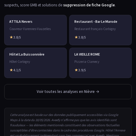
suspects, score GMB et solutions de
suppression de fiche Google
.
ATTILA Nevers
Restaurant - Bar Le Marode
Couvreur
·
Varennes-Vauzelles
Restaurant français
·
Corbigny
★
3.8/5
★
3.8/5
Hôtel La Buissonnière
LA VIEILLE ROME
Hôtel
·
Corbigny
Pizzeria
·
Clamecy
★
4.1/5
★
3.9/5
Voir toutes les analyses en Nièvre →
Cette analyse est basée sur des données publiquement accessibles via Google
Maps à la date du 18/05/2026. Aveefy n'affirme pas que les avis identifiés sont
frauduleux — les éléments mentionnés constituent des observations factuelles
susceptibles d'être contestées dans le cadre des procédures Google. Hôtel l'Annexe
est un établissement indépendant sans lien commercial avec Aveefy.
Mentions