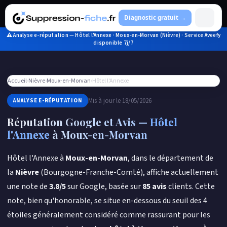
Aller
au
Diagnostic gratuit →
contenu
⚠ Analyse e-réputation — Hôtel l'Annexe · Moux-en-Morvan (Nièvre) · Service Aveefy
disponible 7j/7
Accueil
›
Nièvre
›
Moux-en-Morvan
›
Hôtel l'Annexe
Mis à jour le 18/05/2026
ANALYSE E-RÉPUTATION
Réputation Google et Avis —
Hôtel
l'Annexe
à Moux-en-Morvan
Hôtel l'Annexe à
Moux-en-Morvan
, dans le département de
la
Nièvre
(Bourgogne-Franche-Comté), affiche actuellement
une note de
3.8/5
sur Google, basée sur
85 avis
clients. Cette
note, bien qu'honorable, se situe en-dessous du seuil des 4
étoiles généralement considéré comme rassurant pour les