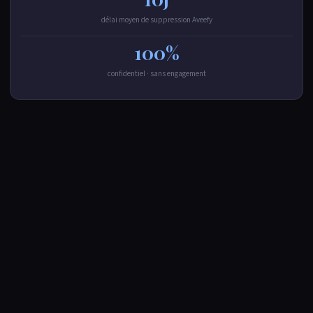
délai moyen de suppression Aveefy
100%
confidentiel · sans engagement