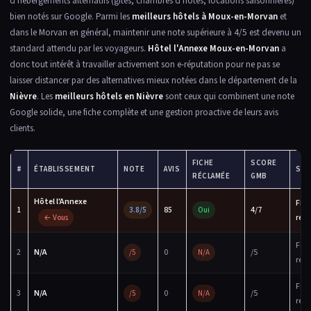
d'hébergements alternatifs (gîtes, chambres d'hôtes, locations saisonnières)
bien notés sur Google. Parmi les
meilleurs hôtels à Moux-en-Morvan
et
dans le Morvan en général, maintenir une note supérieure à 4/5 est devenu un
standard attendu par les voyageurs.
Hôtel l'Annexe Moux-en-Morvan
a
donc tout intérêt à travailler activement son e-réputation pour ne pas se
laisser distancer par des alternatives mieux notées dans le département de la
Nièvre
. Les
meilleurs hôtels en Nièvre
sont ceux qui combinent une note
Google solide, une fiche complète et une gestion proactive de leurs avis
clients.
FICHE
SCORE
#
ÉTABLISSEMENT
NOTE
AVIS
STA
RÉCLAMÉE
GMB
Hôtel l'Annexe
Fic
1
85
4/7
3.8/5
Oui
réc
← Vous
Fic
2
N/A
0
/5
/5
N/A
réc
Fic
3
N/A
0
/5
/5
N/A
réc