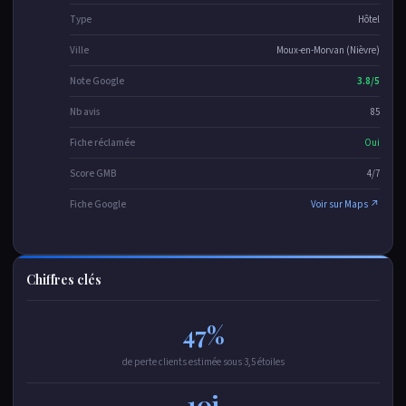
Type
Hôtel
Ville
Moux-en-Morvan (Nièvre)
Note Google
3.8/5
Nb avis
85
Fiche réclamée
Oui
Score GMB
4/7
Fiche Google
Voir sur Maps ↗
Chiffres clés
47%
de perte clients estimée sous 3,5 étoiles
10j