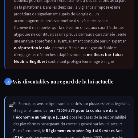
douteux pourrait exposer l'établissement à des sanctions de la part
de la plateforme. Dans les deux cas, la vigilance s'impose et une
procédure de signalement auprès de Google ou un
accompagnement professionnel peut s'avérer nécessaire.
Il convient de rappeler que la détection d'avis aux caractéristiques
atypiques ne constitue pas une preuve de fraude caractérisée : seule
une analyse approfondie, éventuellement conduite par un expert en
e-réputation locale
, permet d'établir un diagnostic fiable et
d'engager les démarches adaptées pour les
meilleurs bar-tabac
Moulins-Engilbert
souhaitant protéger leur image en ligne.
Avis discutables au regard de la loi actuelle
3
En France, les avis en ligne sont encadrés par plusieurs textes législatifs
⚖
et réglementaires. La
loi n°2004-575 pour la confiance dans
l'économie numérique (LCEN)
pose les bases de la responsabilité
des plateformes hébergeant du contenu généré par les utilisateurs.
Plus récemment, le
Règlement européen Digital Services Act
(DSA)
, entré en vigueur progressivement depuis 2023, renforce les