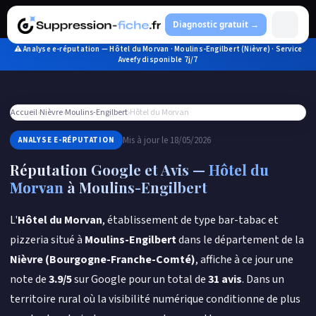
Aller
au
Diagnostic gratuit →
contenu
⚠ Analyse e-réputation — Hôtel du Morvan · Moulins-Engilbert (Nièvre) · Service
Aveefy disponible 7j/7
Accueil
›
Nièvre
›
Moulins-Engilbert
›
Hôtel du Morvan
Mis à jour le 18/05/2026
ANALYSE E-RÉPUTATION
Réputation Google et Avis —
Hôtel du
Morvan
à Moulins-Engilbert
L'
Hôtel du Morvan
, établissement de type bar-tabac et
pizzeria situé à
Moulins-Engilbert
dans le département de la
Nièvre (Bourgogne-Franche-Comté)
, affiche à ce jour une
note de
3.9/5
sur Google pour un total de
31 avis
. Dans un
territoire rural où la visibilité numérique conditionne de plus