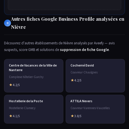
Autres fiches Google Business Profile analysées en
→
Nièvre
Découvrez d'autres établissements de Nièvre analysés par Aveefy — avis
suspects, score GMB et solutions de
suppression de fiche Google
.
Centre de Vacances de la Ville de
Cochemé David
Nanterre
Couvreur
·
Chaulgnes
Complexe hôtelier
·
Garchy
★
4.2/5
★
4.2/5
Hostellerie de la Poste
ATTILA Nevers
Hostellerie
·
Clamecy
Couvreur
·
Varennes-Vauzelles
★
4.1/5
★
3.8/5