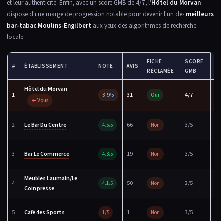
et leur authenticité. Enfin, avec un score GMB de 4/7, l'
Hôtel du Morvan
dispose d'une marge de progression notable pour devenir l'un des
meilleurs
bar-tabac Moulins-Engilbert
aux yeux des algorithmes de recherche
locale.
FICHE
SCORE
#
ÉTABLISSEMENT
NOTE
AVIS
S
RÉCLAMÉE
GMB
Hôtel du Morvan
Fi
1
31
4/7
3.9/5
Oui
ré
← Vous
Fi
2
Le Bar Du Centre
66
3/5
4.5/5
Non
ré
Fi
3
Bar Le Commerce
19
3/5
4.3/5
Non
ré
Meubles Laumain/Le
Fi
4
50
3/5
4.1/5
Non
Coin presse
ré
Fi
5
Café des Sports
1
3/5
1/5
Non
ré