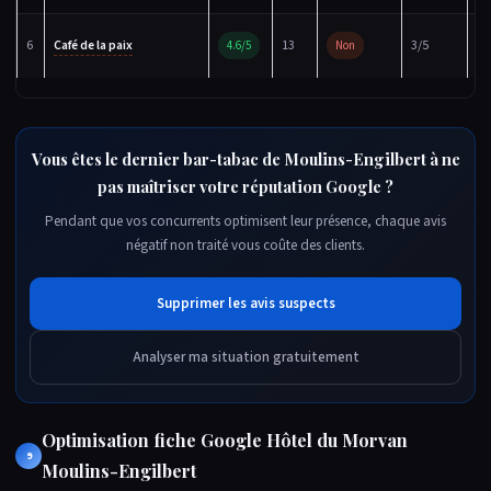
Fi
6
Café de la paix
13
3/5
4.6/5
Non
ré
Vous êtes le dernier bar-tabac de Moulins-Engilbert à ne
pas maîtriser votre réputation Google ?
Pendant que vos concurrents optimisent leur présence, chaque avis
négatif non traité vous coûte des clients.
Supprimer les avis suspects
Analyser ma situation gratuitement
Optimisation fiche Google Hôtel du Morvan
9
Moulins-Engilbert