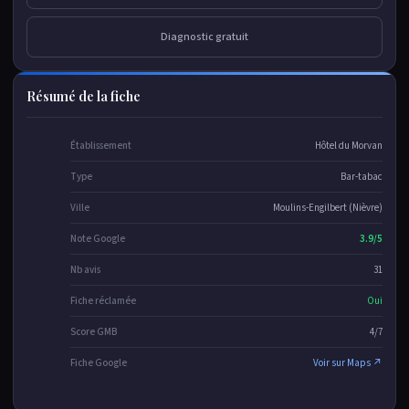
Diagnostic gratuit
Résumé de la fiche
Établissement
Hôtel du Morvan
Type
Bar-tabac
Ville
Moulins-Engilbert (Nièvre)
Note Google
3.9/5
Nb avis
31
Fiche réclamée
Oui
Score GMB
4/7
Fiche Google
Voir sur Maps ↗