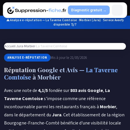
Aller
au
Diagnostic gratuit →
contenu
⚠ Analyse e-réputation — La Taverne Comtoise · Morbier (Jura) · Service Aveefy
disponible 7j/7
Accueil
›
Jura
›
Morbier
›
La Taverne Comtoise
Mis à jour le 21/05/2026
ANALYSE E-RÉPUTATION
Réputation Google et Avis —
La Taverne
Comtoise
à Morbier
Avec une note de
4,1/5
fondée sur
803 avis Google
,
La
Taverne Comtoise
s'impose comme une référence
incontournable parmi les restaurants français à
Morbier
,
dans le département du
Jura
. Cet établissement de la région
Bourgogne-Franche-Comté bénéficie d'une visibilité locale