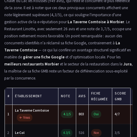
Chalet du Lac les Rousses (949 avis), qui reste le concurrent le plus référencé
de la zone. Il est à noter que ces deux principaux concurrents affichent une
note légèrement supérieure (4,3/5), ce qui souligne l'importance d'une
gestion active de la e-réputation pour
La Taverne Comtoise à Morbier
. Le
Restaurant Linotte, avec seulement 26 avis et une note de 3,7/5, occupe une
position nettement moins favorable. Un point remarquable : aucun des
concurrents identifiés n'a réclamé sa fiche Google, contrairement à
La
Taverne Comtoise
— ce qui lui confère un avantage structurel significatif en
matière de
gérer une fiche Google
et d'optimisation locale. Pour les
meilleurs restaurants Morbier
et le secteur de la restauration dans le
Jura
,
la maîtrise de sa fiche GMB reste un facteur de différenciation sous-exploité
par la concurrence.
FICHE
SCORE
#
ÉTABLISSEMENT
NOTE
AVIS
S
RÉCLAMÉE
GMB
La Taverne Comtoise
Fi
1
803
4/7
4.1/5
Oui
ré
← Vous
Fi
2
Le Col
516
3/5
4.3/5
Non
ré