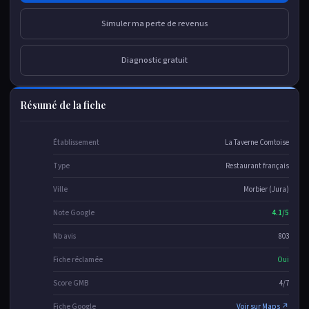
Simuler ma perte de revenus
Diagnostic gratuit
Résumé de la fiche
Établissement
La Taverne Comtoise
Type
Restaurant français
Ville
Morbier (Jura)
Note Google
4.1/5
Nb avis
803
Fiche réclamée
Oui
Score GMB
4/7
Fiche Google
Voir sur Maps ↗