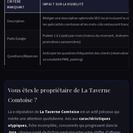
CRITÈRE
IMPACT SUR LA VISIBILITÉ
MANQUANT
Rédiger une description optimisée SEO local incluant la ville
Description
les spécialités comtoises et les mots-clés restaurant françai
Publier 1 à 2 posts par mois (menus du moment, événement
Posts Google
promotions saisonnières)
Anticiper les questions fréquentes des clients (réservation,
Questions/Réponses
accessibilité PMR, parking)
Vous êtes le propriétaire de La Taverne
Comtoise ?
La e-réputation de
La Taverne Comtoise
est un actif précieux qui
mérite une attention quotidienne. Avis aux
caractéristiques
atypiques
, fiche incomplète, concurrents qui progressent dans le
Jura
: chaque point de friction peut impacter votre chiffre d'affaires.