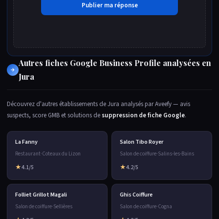
Autres fiches Google Business Profile analysées en
→
Jura
Découvrez d'autres établissements de Jura analysés par Aveefy — avis
suspects, score GMB et solutions de
suppression de fiche Google
.
La Fanny
Salon Tibo Royer
Restaurant
·
Coteaux du Lizon
Salon de coiffure
·
Salins-les-Bains
★
4.1/5
★
4.2/5
Folliet Grillot Magali
Ghis Coiffure
Salon de coiffure
·
Sellières
Salon de coiffure
·
Cogna