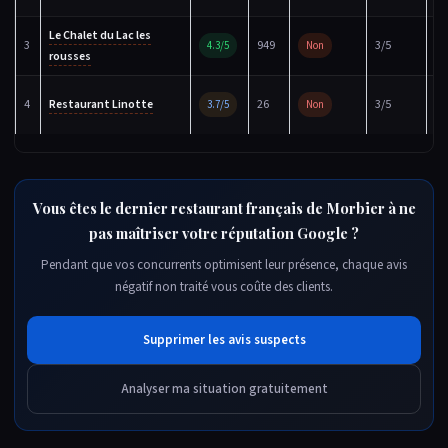
Le Chalet du Lac les
Fi
3
949
3/5
4.3/5
Non
rousses
ré
Fi
4
Restaurant Linotte
26
3/5
3.7/5
Non
ré
Vous êtes le dernier restaurant français de Morbier à ne
pas maîtriser votre réputation Google ?
Pendant que vos concurrents optimisent leur présence, chaque avis
négatif non traité vous coûte des clients.
Supprimer les avis suspects
Analyser ma situation gratuitement