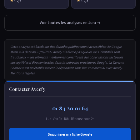
★
4.2/5
★
4.2/5
Voir toutes les analyses en Jura →
Cette analyse est basée sur des données publiquement accessibles via Google
Maps à la date du 21/05/2026. Aveefy n'affirme pas que les avis identifiés sont
frauduleux — les éléments mentionnés constituent des observations factuelles
susceptibles d'être contestées dans le cadre des procédures Google. La Taverne
Comtoise est un établissement indépendant sans lien commercial avec Aveefy.
Mentions légales
Contacter Aveefy
01 84 20 01 64
Lun–Ven 9h–18h · Réponse sous 2h
Supprimer ma fiche Google