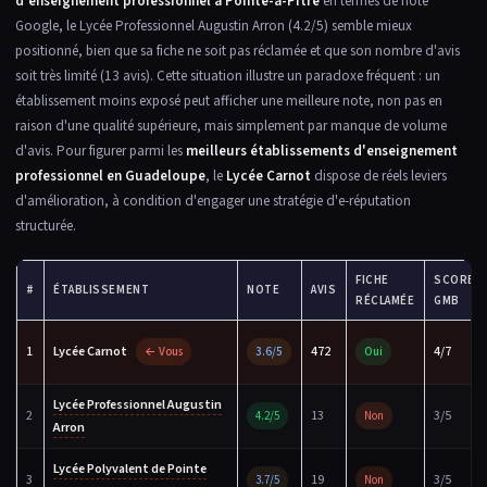
d'enseignement professionnel à Pointe-à-Pitre
en termes de note
Google, le Lycée Professionnel Augustin Arron (4.2/5) semble mieux
positionné, bien que sa fiche ne soit pas réclamée et que son nombre d'avis
soit très limité (13 avis). Cette situation illustre un paradoxe fréquent : un
établissement moins exposé peut afficher une meilleure note, non pas en
raison d'une qualité supérieure, mais simplement par manque de volume
d'avis. Pour figurer parmi les
meilleurs établissements d'enseignement
professionnel en Guadeloupe
, le
Lycée Carnot
dispose de réels leviers
d'amélioration, à condition d'engager une stratégie d'e-réputation
structurée.
FICHE
SCORE
#
ÉTABLISSEMENT
NOTE
AVIS
RÉCLAMÉE
GMB
1
Lycée Carnot
472
4/7
← Vous
3.6/5
Oui
Lycée Professionnel Augustin
2
13
3/5
4.2/5
Non
Arron
Lycée Polyvalent de Pointe
3
19
3/5
3.7/5
Non