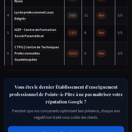
Noire
Lycée professionnel Louis
4
11
3/5
3.6/5
Non
Delgrès
IGEP - Centre de Formation
5
8
3/5
2.4/5
Non
Social Paramédical
CTPG | Centre de Techniques
6
Professionnelles
0
3/5
N/A/5
Non
Guadeloupéen
Vous êtes le dernier Établissement d'enseignement
professionnel de Pointe-à-Pitre à ne pas maîtriser votre
réputation Google ?
Pendant que vos concurrents optimisent leur présence, chaque avis
négatif non traité vous coûte des clients.