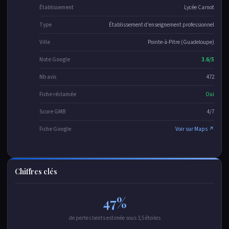
Établissement
Lycée Carnot
Type
Établissement d'enseignement professionnel
Ville
Pointe-à-Pitre (Guadeloupe)
Note Google
3.6/5
Nb avis
472
Fiche réclamée
Oui
Score GMB
4/7
Fiche Google
Voir sur Maps ↗
Chiffres clés
47%
de perte clients estimée sous 3,5 étoiles