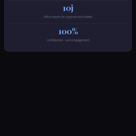
10j
délai moyen de suppression Aveefy
100%
confidentiel · sans engagement