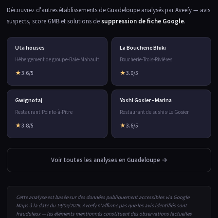
Découvrez d'autres établissements de Guadeloupe analysés par Aveefy — avis
suspects, score GMB et solutions de
suppression de fiche Google
.
Uta houses
La Boucherie Bhiki
Hébergement de groupe
·
Baie-Mahault
Boucherie
·
Trois-Rivières
★
3.6/5
★
3.0/5
Gwignotaj
Yoshi Gosier - Marina
Restaurant
·
Pointe-à-Pitre
Restaurant de sushis
·
Le Gosier
★
3.8/5
★
3.6/5
Voir toutes les analyses en Guadeloupe →
Cette analyse est basée sur des données publiquement accessibles via Google
Maps à la date du 19/05/2026. Aveefy n'affirme pas que les avis identifiés sont
frauduleux — les éléments mentionnés constituent des observations factuelles