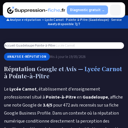
Aller
au
Diagnostic gratuit →
contenu
⚠ Analyse e-réputation — Lycée Carnot · Pointe-à-Pitre (Guadeloupe) · Service
Aveefy disponible 7j/7
Accueil
›
Guadeloupe
›
Pointe-à-Pitre
›
Lycée Carnot
Mis à jour le 19/05/2026
ANALYSE E-RÉPUTATION
Réputation Google et Avis —
Lycée Carnot
à Pointe-à-Pitre
Le
Lycée Carnot
, établissement d'enseignement
professionnel situé à
Pointe-à-Pitre
en
Guadeloupe
, affiche
une note Google de
3.6/5
pour 472 avis recensés sur sa fiche
Google Business Profile. Dans un contexte où la réputation
numérique conditionne directement la perception des