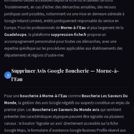
formulaires dédiés accessibles depuis la fiche ou le tableau de bord.
Troisièmement, en cas d'échec des démarches amiables, des recours
juridiques sont possibles, notamment via une mise en demeure adressée à
Google Ireland Limited, entité juridiquement responsable du service en
Europe. Pour les professionnels de
Morne-à-l'Eau
et plus largement de la
Guadeloupe
, la plateforme
suppression-fiche.fr
propose un
accompagnement personnalisé pour toutes ces démarches, avec une
expertise spécifique sur les procédures applicables aux établissements des
départements et régions d'outre-mer.
Supprimer Avis Google Boucherie — Morne-à-
5
l'Eau
Pour une
boucherie à Morne-à-l'Eau
comme
Boucherie Les Saveurs Du
Monde
, la gestion des avis Google négatifs ou suspects constitue un enjeu de
premier plan. Les
Boucherie Les Saveurs Du Monde avis
qui semblent
présenter des caractéristiques atypiques peuvent être signalés via plusieurs
canaux : le bouton 'Signaler un avis' directement accessible sur la fiche
Google Maps, le formulaire d'assistance Google Business Profile réservé aux