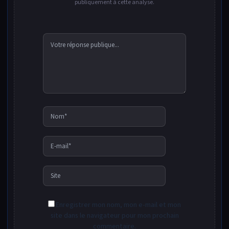
publiquement à cette analyse.
Nom*
E-
mail*
Site
Enregistrer mon nom, mon e-mail et mon
site dans le navigateur pour mon prochain
commentaire.