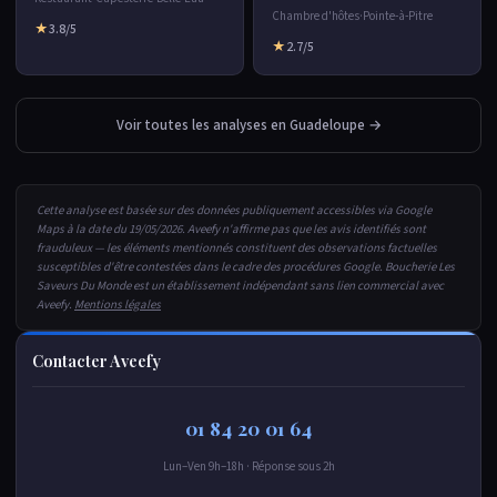
Chambre d'hôtes
·
Pointe-à-Pitre
★
3.8/5
★
2.7/5
Voir toutes les analyses en Guadeloupe →
Cette analyse est basée sur des données publiquement accessibles via Google
Maps à la date du 19/05/2026. Aveefy n'affirme pas que les avis identifiés sont
frauduleux — les éléments mentionnés constituent des observations factuelles
susceptibles d'être contestées dans le cadre des procédures Google. Boucherie Les
Saveurs Du Monde est un établissement indépendant sans lien commercial avec
Aveefy.
Mentions légales
Contacter Aveefy
01 84 20 01 64
Lun–Ven 9h–18h · Réponse sous 2h