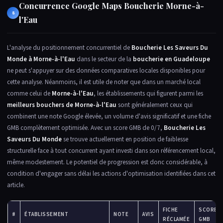
Concurrence Google Maps Boucherie Morne-à-
8
l'Eau
L'analyse du positionnement concurrentiel de
Boucherie Les Saveurs Du
Monde à Morne-à-l'Eau
dans le secteur de la
boucherie en Guadeloupe
ne peut s'appuyer sur des données comparatives locales disponibles pour
cette analyse. Néanmoins, il est utile de noter que dans un marché local
comme celui de
Morne-à-l'Eau
, les établissements qui figurent parmi les
meilleurs bouchers de Morne-à-l'Eau
sont généralement ceux qui
combinent une note Google élevée, un volume d'avis significatif et une fiche
GMB complètement optimisée. Avec un score GMB de 0/7,
Boucherie Les
Saveurs Du Monde
se trouve actuellement en position de faiblesse
structurelle face à tout concurrent ayant investi dans son référencement local,
même modestement. Le potentiel de progression est donc considérable, à
condition d'engager sans délai les actions d'optimisation identifiées dans cet
article.
FICHE
SCORE
#
ÉTABLISSEMENT
NOTE
AVIS
RÉCLAMÉE
GMB