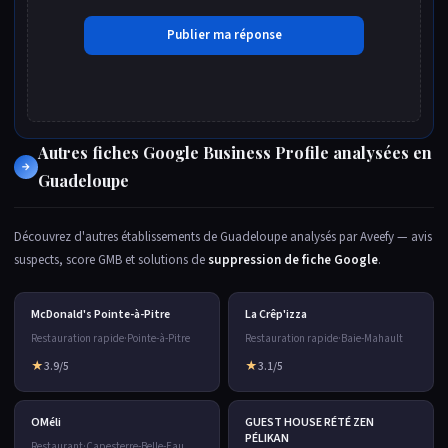
Autres fiches Google Business Profile analysées en
→
Guadeloupe
Découvrez d'autres établissements de Guadeloupe analysés par Aveefy — avis
suspects, score GMB et solutions de
suppression de fiche Google
.
McDonald's Pointe-à-Pitre
La Crêp'izza
Restauration rapide
·
Pointe-à-Pitre
Restauration rapide
·
Baie-Mahault
★
3.9/5
★
3.1/5
OMéli
GUEST HOUSE RÉTÉ ZEN
PÉLIKAN
Restaurant
·
Capesterre-Belle-Eau