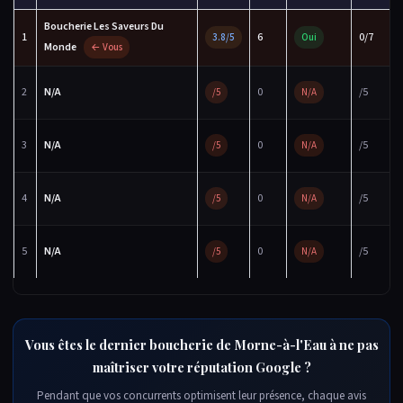
Boucherie Les Saveurs Du
1
6
0/7
3.8/5
Oui
Monde
← Vous
2
N/A
0
/5
/5
N/A
3
N/A
0
/5
/5
N/A
4
N/A
0
/5
/5
N/A
5
N/A
0
/5
/5
N/A
Vous êtes le dernier boucherie de Morne-à-l'Eau à ne pas
maîtriser votre réputation Google ?
Pendant que vos concurrents optimisent leur présence, chaque avis