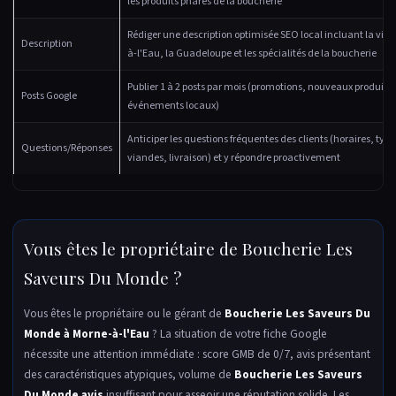
les produits phares de la boucherie
Rédiger une description optimisée SEO local incluant la vill
Description
à-l'Eau, la Guadeloupe et les spécialités de la boucherie
Publier 1 à 2 posts par mois (promotions, nouveaux produits,
Posts Google
événements locaux)
Anticiper les questions fréquentes des clients (horaires, type
Questions/Réponses
viandes, livraison) et y répondre proactivement
Vous êtes le propriétaire de Boucherie Les
Saveurs Du Monde ?
Vous êtes le propriétaire ou le gérant de
Boucherie Les Saveurs Du
Monde à Morne-à-l'Eau
? La situation de votre fiche Google
nécessite une attention immédiate : score GMB de 0/7, avis présentant
des caractéristiques atypiques, volume de
Boucherie Les Saveurs
Du Monde avis
insuffisant pour asseoir une réputation solide. Les