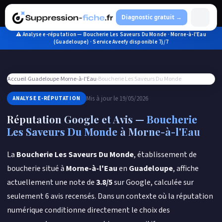
Aller
au
Diagnostic gratuit →
contenu
⚠ Analyse e-réputation — Boucherie Les Saveurs Du Monde · Morne-à-l'Eau
(Guadeloupe) · Service Aveefy disponible 7j/7
Accueil
›
Guadeloupe
›
Morne-à-l'Eau
›
Boucherie Les Saveurs Du Monde
Mis à jour le 19/05/2026
ANALYSE E-RÉPUTATION
Réputation Google et Avis —
Boucherie
Les Saveurs Du Monde
à Morne-à-l'Eau
La
Boucherie Les Saveurs Du Monde
, établissement de
boucherie situé à
Morne-à-l'Eau
en
Guadeloupe
, affiche
actuellement une note de
3.8/5
sur Google, calculée sur
seulement 6 avis recensés. Dans un contexte où la réputation
numérique conditionne directement le choix des