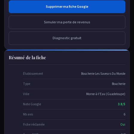
Supprimer ma fiche Google
Simuler ma perte de revenus
Diagnostic gratuit
Résumé de la fiche
Établissement
Boucherie Les Saveurs Du Monde
Type
Boucherie
Ville
Morne-à-l'Eau (Guadeloupe)
Note Google
3.8/5
Nb avis
6
Fiche réclamée
Oui