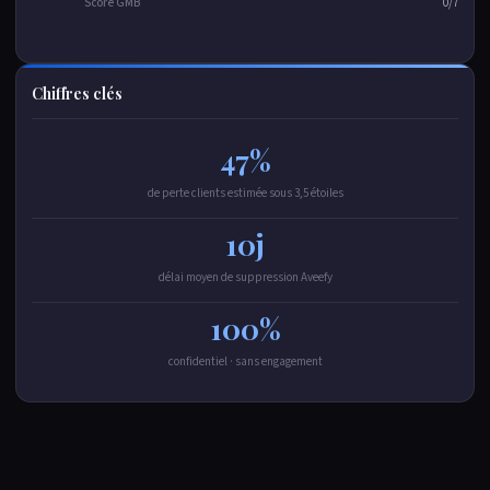
Score GMB
0/7
Chiffres clés
47%
de perte clients estimée sous 3,5 étoiles
10j
délai moyen de suppression Aveefy
100%
confidentiel · sans engagement