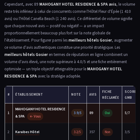
Cependant, avec 89
MAHOGANY HOTEL RESIDENCE & SPA avis
, le volume
reste très inférieur à celui de concurrents comme l'Hôtel Fleur d'Épée (1 410
avis) ou l'Hôtel Canella Beach (1 240 avis). Ce différentiel de volume signifie
que chaque nouvel avis — positif ou négatif — a un impact
proportionnellement beaucoup plus fort sur la note globale de
l'établissement. Pour figurer parmi les
meilleurs hôtels Gosier
, augmenter
ce volume d'avis authentiques constitue une priorité stratégique. Les
meilleurs hôtels Gosier
en termes de réputation en ligne combinent un
volume d'avis élevé, une note supérieure à 4.0/5 et une fiche entièrement
optimisée — un triple objectif atteignable pour le
MAHOGANY HOTEL
RESIDENCE & SPA
avec la stratégie adaptée.
FICHE
SCORE
#
ÉTABLISSEMENT
NOTE
AVIS
RÉCLAMÉE
GMB
MAHOGANY HOTEL RESIDENCE
1
89
5/7
3.9/5
Oui
& SPA
← Vous
2
Karaibes Hôtel
357
3/5
3.2/5
Non