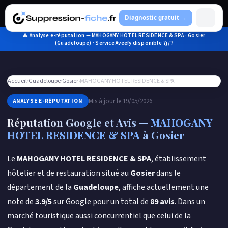
Aller
au
Diagnostic gratuit →
contenu
⚠ Analyse e-réputation — MAHOGANY HOTEL RESIDENCE & SPA · Gosier
(Guadeloupe) · Service Aveefy disponible 7j/7
Accueil
›
Guadeloupe
›
Gosier
›
MAHOGANY HOTEL RESIDENCE & SPA
Mis à jour le 19/05/2026
ANALYSE E-RÉPUTATION
Réputation Google et Avis —
MAHOGANY
HOTEL RESIDENCE & SPA
à Gosier
Le
MAHOGANY HOTEL RESIDENCE & SPA
, établissement
hôtelier et de restauration situé au
Gosier
dans le
département de la
Guadeloupe
, affiche actuellement une
note de
3.9/5
sur Google pour un total de
89 avis
. Dans un
marché touristique aussi concurrentiel que celui de la