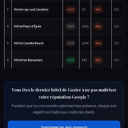
3
Hotel cap sud Caraïbes
19
3/5
3.4/5
Non
4
Hôtel Fleur d'Épée
1410
3/5
3.6/5
Non
5
Hôtel Canella Beach
1240
3/5
3.7/5
Non
6
Hôtel les Bananiers
143
3/5
4.2/5
Non
Vous êtes le dernier hôtel de Gosier à ne pas maîtriser
votre réputation Google ?
Pendant que vos concurrents optimisent leur présence, chaque avis
négatif non traité vous coûte des clients.
Supprimer les avis suspects