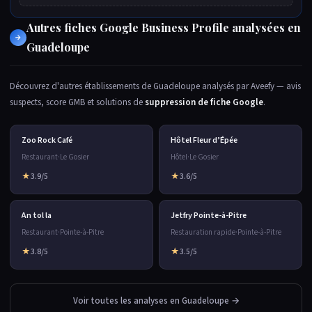
Autres fiches Google Business Profile analysées en
→
Guadeloupe
Découvrez d'autres établissements de Guadeloupe analysés par Aveefy — avis
suspects, score GMB et solutions de
suppression de fiche Google
.
Zoo Rock Café
Hôtel Fleur d’Épée
Restaurant
·
Le Gosier
Hôtel
·
Le Gosier
★
3.9/5
★
3.6/5
An tol la
Jetfry Pointe-à-Pitre
Restaurant
·
Pointe-à-Pitre
Restauration rapide
·
Pointe-à-Pitre
★
3.8/5
★
3.5/5
Voir toutes les analyses en Guadeloupe →