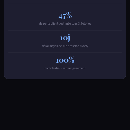
47%
de perte clients estimée sous 3,5 étoiles
10j
délai moyen de suppression Aveefy
100%
confidentiel · sans engagement