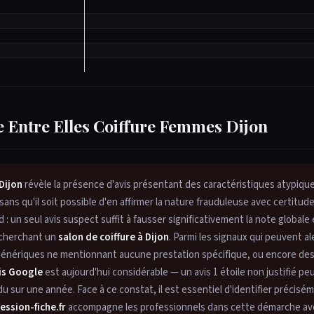
 de Entre Elles Coiffure Femmes Dijon
Dijon
révèle la présence d'avis présentant des caractéristiques atypiqu
ans qu'il soit possible d'en affirmer la nature frauduleuse avec certitud
 un seul avis suspect suffit à fausser significativement la note globale e
s cherchant un
salon de coiffure à Dijon
. Parmi les signaux qui peuvent al
s génériques ne mentionnant aucune prestation spécifique, ou encore des
vis Google
est aujourd'hui considérable — un avis 1 étoile non justifié pe
rdu sur une année. Face à ce constat, il est essentiel d'identifier précisé
ession-fiche.fr
accompagne les professionnels dans cette démarche av