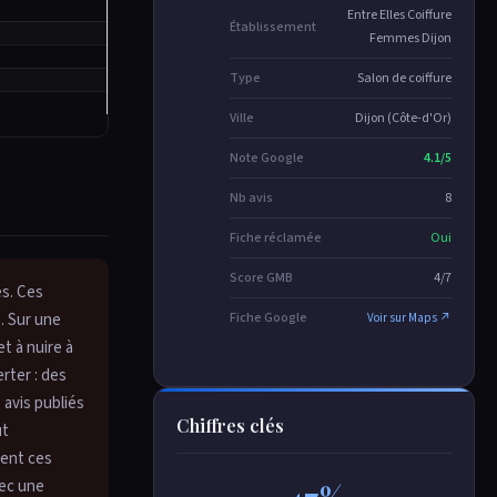
Entre Elles Coiffure
Établissement
Femmes Dijon
Type
Salon de coiffure
Ville
Dijon (Côte-d'Or)
Note Google
4.1/5
Nb avis
8
Fiche réclamée
Oui
Score GMB
4/7
es. Ces
e. Sur une
Fiche Google
Voir sur Maps ↗
t à nuire à
erter : des
 avis publiés
Chiffres clés
ut
ment ces
ec une