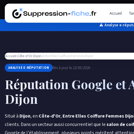
Aller
au
Accueil
Tar
contenu
⚠ Analyse e-réputa
Accueil
›
Côte-d'Or
›
Dijon
›
Entre Elles Coiffure Femmes Dijon
Mis à jour le 22/05/2026
ANALYSE E-RÉPUTATION
Réputation Google et 
Dijon
Situé à
Dijon
, en
Côte-d'Or
,
Entre Elles Coiffure Femmes Dijo
clients. Dans un secteur aussi concurrentiel que le
salon de coif
Google de l'établissement, plusieurs points méritent attention