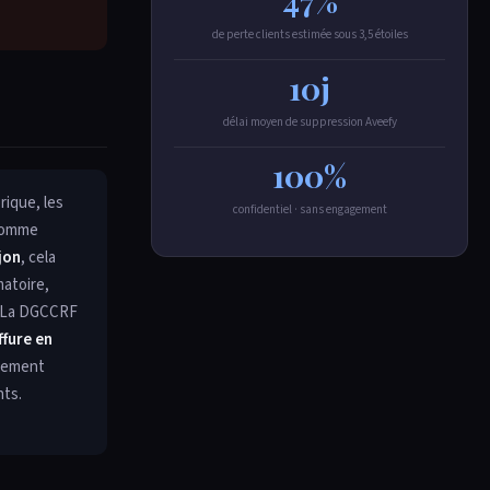
47%
de perte clients estimée sous 3,5 étoiles
10j
délai moyen de suppression Aveefy
100%
rique, les
confidentiel · sans engagement
 comme
jon
, cela
matoire,
e. La DGCCRF
ffure en
alement
nts.