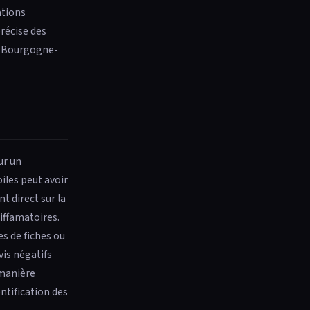
ations
récise des
n Bourgogne-
ur un
iles peut avoir
t direct sur la
iffamatoires.
s de fiches ou
vis négatifs
 manière
tification des