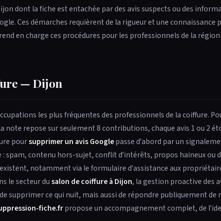
ijon dont la fiche est entachée par des avis suspects ou des inform
ogle. Ces démarches requièrent de la rigueur et une connaissance p
end en charge ces procédures pour les professionnels de la régio
fure — Dijon
occupations les plus fréquentes des professionnels de la coiffure. Po
 la note repose sur seulement 8 contributions, chaque avis 1 ou 2 éto
dure pour
supprimer un avis Google
passe d'abord par un signalemen
: spam, contenu hors-sujet, conflit d'intérêts, propos haineux ou d
xistent, notamment via le formulaire d'assistance aux propriétaire
ns le secteur du
salon de coiffure à Dijon
, la gestion proactive des a
t de supprimer ce qui nuit, mais aussi de répondre publiquement de
uppression-fiche.fr
propose un accompagnement complet, de l'iden