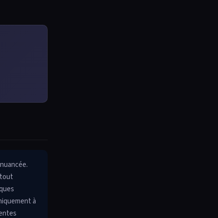
 nuancée.
 tout
iques
niquement à
ientes