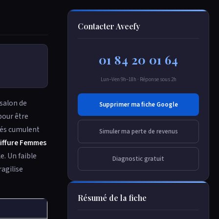
Contacter Aveefy
01 84 20 01 64
Lun–Ven 9h–18h · Réponse sous 2h
salon de
Supprimer ma fiche Google
pour être
cés cumulent
Simuler ma perte de revenus
oiffure Femmes
e. Un faible
Diagnostic gratuit
agilise
Résumé de la fiche