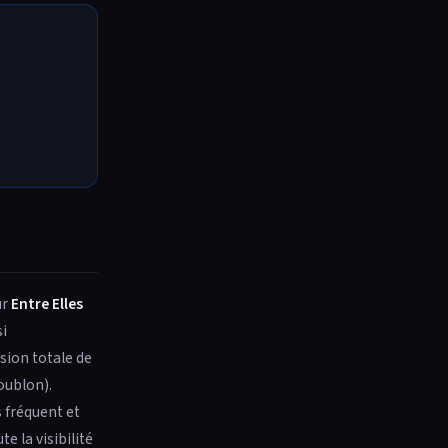
ur
Entre Elles
si
sion totale de
oublon).
 fréquent et
e la visibilité