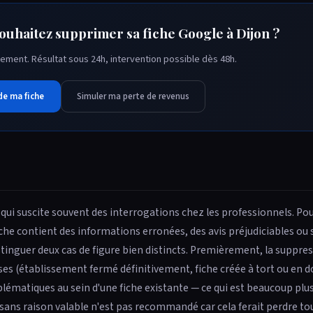
souhaitez supprimer sa fiche Google à Dijon ?
ement. Résultat sous 24h, intervention possible dès 48h.
de ma fiche
Simuler ma perte de revenus
ui suscite souvent des interrogations chez les professionnels. Po
iche contient des informations erronées, des avis préjudiciables ou 
istinguer deux cas de figure bien distincts. Premièrement, la suppres
ises (établissement fermé définitivement, fiche créée à tort ou en d
ématiques au sein d'une fiche existante — ce qui est beaucoup plus
sans raison valable n'est pas recommandé car cela ferait perdre tout