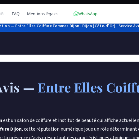
ifs
FAQ
Mentions légales
WhatsApp
tion — Entre Elles Coiffure Femmes Dijon · Dijon (Côte-d'Or) · Service Ave
Avis —
Entre Elles Coif
n
est un salon de coiffure et institut de beauté qui affiche actuel
fure Dijon
, cette réputation numérique joue un rôle déterminant da
 : la présence d'avis présentant des caractéristiques atypiques, 