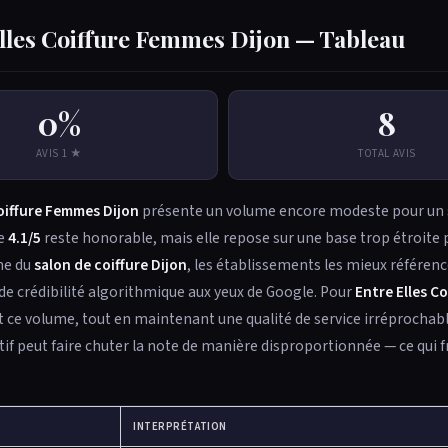
 Elles Coiffure Femmes Dijon — Tableau
0%
8
AVIS 1 ★
TOTAL AVIS
Coiffure Femmes Dijon
présente un volume encore modeste pour un 
de
4.1/5
reste honorable, mais elle repose sur une base trop étroite 
ine du
salon de coiffure Dijon
, les établissements les mieux référen
nde crédibilité algorithmique aux yeux de Google. Pour
Entre Elles C
t ce volume, tout en maintenant une qualité de service irréprochabl
 peut faire chuter la note de manière disproportionnée — ce qui fr
INTERPRÉTATION