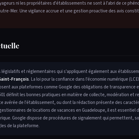
voyageurs ni les propriétaires d'établissements ne sont à l'abri de ce phé
utre-Mer. Une vigilance accrue et une gestion proactive des avis consti
ctuelle
s législatifs et réglementaires qui s'appliquent également aux établisse
Saint-François
. La loi pour la confiance dans l'économie numérique (LCE
posent aux plateformes comme Google des obligations de transparence e
501 définit les bonnes pratiques en matière de collecte, modération et r
ce avérée de l'établissement, ou dont la rédaction présente des caracté
 gestionnaires de locations de vacances en Guadeloupe, il est essentiel 
érique. Google dispose de procédures de signalement qui permettent, s
gles de la plateforme.