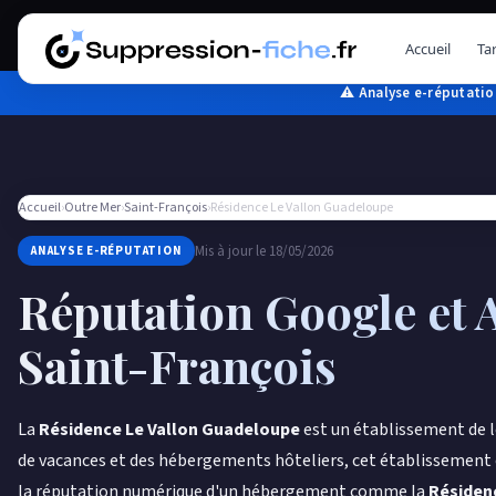
Aller
au
Accueil
Tar
contenu
⚠ Analyse e-réputation
Accueil
›
Outre Mer
›
Saint-François
›
Résidence Le Vallon Guadeloupe
Mis à jour le 18/05/2026
ANALYSE E-RÉPUTATION
Réputation Google et 
Saint-François
La
Résidence Le Vallon Guadeloupe
est un établissement de l
de vacances et des hébergements hôteliers, cet établissement oc
la réputation numérique d'un hébergement comme la
Résidenc