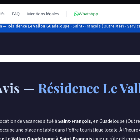
ifs
FAQ
Mentions légales
WhatsApp
 — Résidence Le Vallon Guadeloupe · Saint-François (Outre Mer) · Service
Avis —
Résidence Le Va
ocation de vacances situé à
Saint-François
, en Guadeloupe (Outr
cupe une place notable dans l'offre touristique locale. À l'heure 
e Le Vallon Guadeloupe à Saint-François
joue un rôle détermina