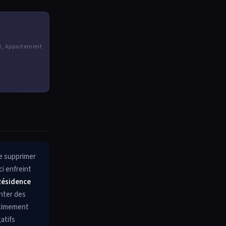
el, Appartement
re supprimer
ci enfreint
Résidence
enter des
itimement
gatifs