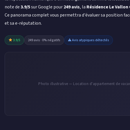
note de
3.9/5
sur Google pour
249 avis
, la
Résidence Le Vallon
Ce panorama complet vous permettra d'évaluer sa position face au
et sa e-réputation.
3.9/5
249 avis · 0% négatifs
⚠ Avis atypiques détectés
Photo illustrative — Location d'appartement de vaca