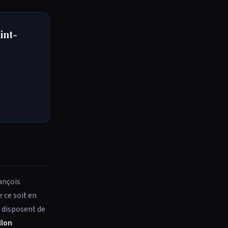
int-
ançois
 ce soit en
 disposent de
llon