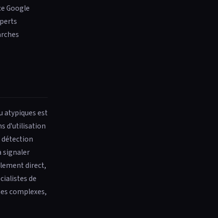
ace Google
xperts
arches
u atypiques est
s d'utilisation
a détection
à signaler
alement direct,
cialistes de
hes complexes,