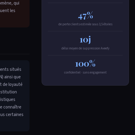
nomène, qui
tuent les
47%
de perte clients estimée sous 3,5 étoiles
10j
délai moyen de suppression Aveefy
100%
ments situés
confidentiel · sans engagement
N) ainsi que
t de loyauté
estitution
ristiques
de connaître
ous certaines