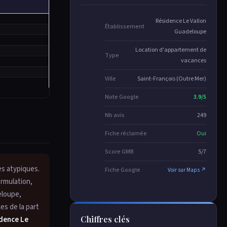
Résidence Le Vallon
Établissement
Guadeloupe
Location d'appartement de
Type
vacances
Ville
Saint-François (Outre Mer)
Note Google
3.9/5
Nb avis
249
Fiche réclamée
Oui
Score GMB
5/7
es atypiques.
Fiche Google
Voir sur Maps ↗
ormulation,
eloupe,
es de la part
Chiffres clés
dence Le