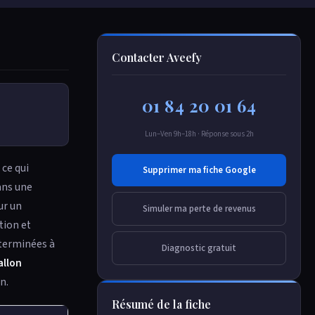
Contacter Aveefy
01 84 20 01 64
Lun–Ven 9h–18h · Réponse sous 2h
 ce qui
Supprimer ma fiche Google
ans une
ur un
Simuler ma perte de revenus
tion et
éterminées à
Diagnostic gratuit
allon
n.
Résumé de la fiche