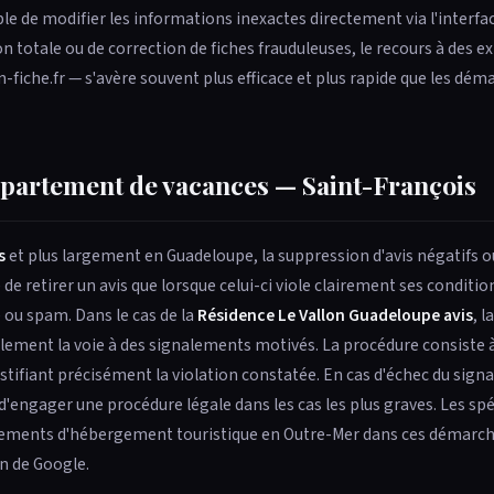
sible de modifier les informations inexactes directement via l'interf
 totale ou de correction de fiches frauduleuses, le recours à des e
fiche.fr — s'avère souvent plus efficace et plus rapide que les dém
ppartement de vacances — Saint-François
s
et plus largement en Guadeloupe, la suppression d'avis négatifs o
e retirer un avis que lorsque celui-ci viole clairement ses condition
ré ou spam. Dans le cas de la
Résidence Le Vallon Guadeloupe avis
, l
llement la voie à des signalements motivés. La procédure consiste 
justifiant précisément la violation constatée. En cas d'échec du sign
u d'engager une procédure légale dans les cas les plus graves. Les spé
sements d'hébergement touristique en Outre-Mer dans ces démarc
n de Google.